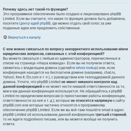
Почему здесь нет такой-то функции?
Это программное обеспечение было создано и лицензировано phpBB
Limited. Если вы считаете, что какая-то функция должна быть добавлена,
посетите
Центр идей phpBB
, где можно отдать свой голос за уже
поданные идеи или предложить собственные.
Вернуться к началу
С кем можно связаться по вопросу некорректного использования и/или
юридических вопросов, связанных с этой конференцией?
Вы можете связаться с любым из администраторов, перечисленных в
списке на странице «Наша команда». Если вы не получили ответа,
свяжитесь с владельцем домена (сделайте
whois lookup
) или, если
конференция находится на бесплатном домене (например, chat.ru,
Yahoo!, free.fr, f2s.com и т. п.), с руководством или техподдержкой данного
домена. Учтите, что phpBB Limited
не имеет никакого контроля над
данной конференцией
и не может нести никакой ответственности за то,
кем и как данная конференция используется. Не обращайтесь к phpBB
Limited по юридическим вопросам (о приостановке работы конференции,
ответственности за неё и т. д.), которые
не относятся напрямую
к сайту
phpBB.com или которые частично относятся к программному
обеспечению phpBB Limited. Если же вы всё-таки пошлёте email в адрес
phpBB Limited об использовании данной конференции
третьей стороной
,
то не ждите подробного письма, или вы можете вообще не получить
ответа.