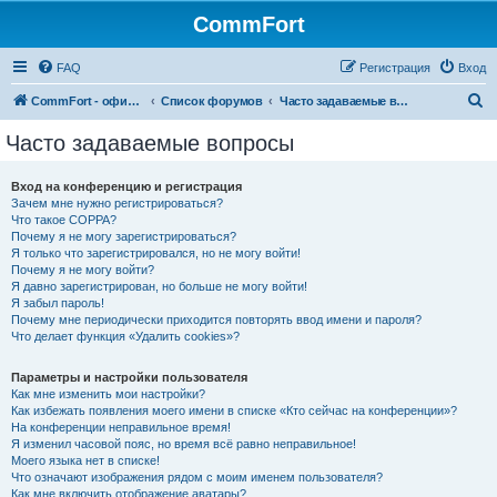
CommFort
FAQ
Регистрация
Вход
П
CommFort - официальный сайт
Список форумов
Часто задаваемые вопросы
о
Часто задаваемые вопросы
и
с
Вход на конференцию и регистрация
Зачем мне нужно регистрироваться?
к
Что такое COPPA?
Почему я не могу зарегистрироваться?
Я только что зарегистрировался, но не могу войти!
Почему я не могу войти?
Я давно зарегистрирован, но больше не могу войти!
Я забыл пароль!
Почему мне периодически приходится повторять ввод имени и пароля?
Что делает функция «Удалить cookies»?
Параметры и настройки пользователя
Как мне изменить мои настройки?
Как избежать появления моего имени в списке «Кто сейчас на конференции»?
На конференции неправильное время!
Я изменил часовой пояс, но время всё равно неправильное!
Моего языка нет в списке!
Что означают изображения рядом с моим именем пользователя?
Как мне включить отображение аватары?