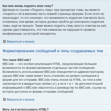
Как мне вновь поднять мою тему?
Щёлкнув по ссылке «Поднять тему» при просмотре темы, вы можете
«поднять» её в верхнюю часть первой страницы форума. Если этого не
происходит, то это означает, что возможность поднятия тем могла быть
отключена, или время, которое должно пройти до повторного поднятия
темы, ещё не прошло. Также можно поднять тему, просто ответив на неё,
однако удостоверьтесь, что тем самым вы не нарушаете правила
конференции, на которой находитесь.
Вернуться к началу
Форматирование сообщений и типы создаваемых тем
Что такое BBCode?
BBCode — это особая реализация HTML, предлагающая большие
возможности по форматированию отдельных частей сообщения.
Возможность использования BBCode определяется администратором,
однако BBCode также может быть отключён на уровне сообщения в
форме для его отправки. BBCode очень похож на HTML, но теги в нём
заключаются в квадратные скобки [ и ], а не в < и >. За дополнительной
информацией о BBCode обратитесь к руководству по BBCode, ссылка на
которое доступна из формы отправки сообщений.
Вернуться к началу
Могу ли я использовать HTML?