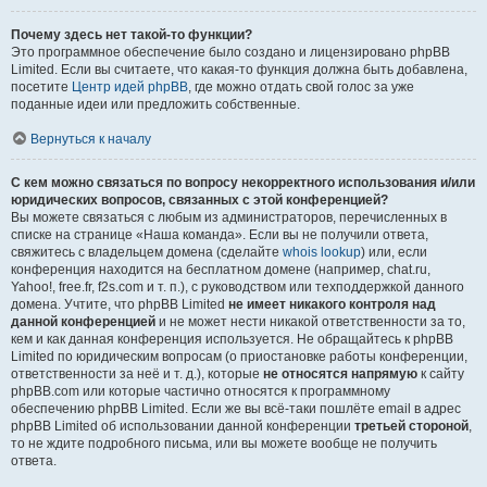
Почему здесь нет такой-то функции?
Это программное обеспечение было создано и лицензировано phpBB
Limited. Если вы считаете, что какая-то функция должна быть добавлена,
посетите
Центр идей phpBB
, где можно отдать свой голос за уже
поданные идеи или предложить собственные.
Вернуться к началу
С кем можно связаться по вопросу некорректного использования и/или
юридических вопросов, связанных с этой конференцией?
Вы можете связаться с любым из администраторов, перечисленных в
списке на странице «Наша команда». Если вы не получили ответа,
свяжитесь с владельцем домена (сделайте
whois lookup
) или, если
конференция находится на бесплатном домене (например, chat.ru,
Yahoo!, free.fr, f2s.com и т. п.), с руководством или техподдержкой данного
домена. Учтите, что phpBB Limited
не имеет никакого контроля над
данной конференцией
и не может нести никакой ответственности за то,
кем и как данная конференция используется. Не обращайтесь к phpBB
Limited по юридическим вопросам (о приостановке работы конференции,
ответственности за неё и т. д.), которые
не относятся напрямую
к сайту
phpBB.com или которые частично относятся к программному
обеспечению phpBB Limited. Если же вы всё-таки пошлёте email в адрес
phpBB Limited об использовании данной конференции
третьей стороной
,
то не ждите подробного письма, или вы можете вообще не получить
ответа.