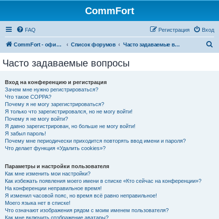
CommFort
FAQ
Регистрация
Вход
П
CommFort - официальный сайт
Список форумов
Часто задаваемые вопросы
о
Часто задаваемые вопросы
и
с
Вход на конференцию и регистрация
Зачем мне нужно регистрироваться?
к
Что такое COPPA?
Почему я не могу зарегистрироваться?
Я только что зарегистрировался, но не могу войти!
Почему я не могу войти?
Я давно зарегистрирован, но больше не могу войти!
Я забыл пароль!
Почему мне периодически приходится повторять ввод имени и пароля?
Что делает функция «Удалить cookies»?
Параметры и настройки пользователя
Как мне изменить мои настройки?
Как избежать появления моего имени в списке «Кто сейчас на конференции»?
На конференции неправильное время!
Я изменил часовой пояс, но время всё равно неправильное!
Моего языка нет в списке!
Что означают изображения рядом с моим именем пользователя?
Как мне включить отображение аватары?