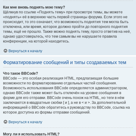
Как мне вновь поднять мою тему?
Щёлкнув по ссылке «Поднять тему» при просмотре темы, вы можете
«поднять» её в верхнюю часть первой страницы форума. Если этого не
происходит, то это означает, что возможность поднятия тем могла быть
отключена, или время, которое должно пройти до повторного поднятия
темы, ещё не прошло. Также можно поднять тему, просто ответив на неё,
однако удостоверьтесь, что тем самым вы не нарушаете правила
конференции, на которой находитесь.
Вернуться к началу
Форматирование сообщений и типы создаваемых тем
Что такое BBCode?
BBCode — это особая реализация HTML, предлагающая большие
возможности по форматированию отдельных частей сообщения.
Возможность использования BBCode определяется администратором,
однако BBCode также может быть отключён на уровне сообщения в
форме для его отправки. BBCode очень похож на HTML, но теги в нём
заключаются в квадратные скобки [ и ], а не в < и >. За дополнительной
информацией о BBCode обратитесь к руководству по BBCode, ссылка на
которое доступна из формы отправки сообщений.
Вернуться к началу
Могу ли я использовать HTML?