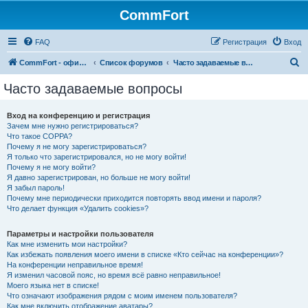
CommFort
FAQ
Регистрация
Вход
П
CommFort - официальный сайт
Список форумов
Часто задаваемые вопросы
о
Часто задаваемые вопросы
и
с
Вход на конференцию и регистрация
Зачем мне нужно регистрироваться?
к
Что такое COPPA?
Почему я не могу зарегистрироваться?
Я только что зарегистрировался, но не могу войти!
Почему я не могу войти?
Я давно зарегистрирован, но больше не могу войти!
Я забыл пароль!
Почему мне периодически приходится повторять ввод имени и пароля?
Что делает функция «Удалить cookies»?
Параметры и настройки пользователя
Как мне изменить мои настройки?
Как избежать появления моего имени в списке «Кто сейчас на конференции»?
На конференции неправильное время!
Я изменил часовой пояс, но время всё равно неправильное!
Моего языка нет в списке!
Что означают изображения рядом с моим именем пользователя?
Как мне включить отображение аватары?