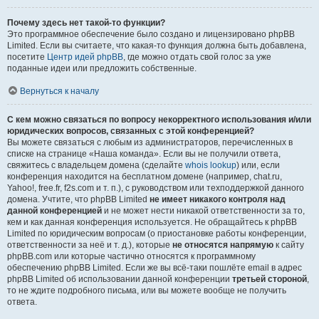
Почему здесь нет такой-то функции?
Это программное обеспечение было создано и лицензировано phpBB
Limited. Если вы считаете, что какая-то функция должна быть добавлена,
посетите
Центр идей phpBB
, где можно отдать свой голос за уже
поданные идеи или предложить собственные.
Вернуться к началу
С кем можно связаться по вопросу некорректного использования и/или
юридических вопросов, связанных с этой конференцией?
Вы можете связаться с любым из администраторов, перечисленных в
списке на странице «Наша команда». Если вы не получили ответа,
свяжитесь с владельцем домена (сделайте
whois lookup
) или, если
конференция находится на бесплатном домене (например, chat.ru,
Yahoo!, free.fr, f2s.com и т. п.), с руководством или техподдержкой данного
домена. Учтите, что phpBB Limited
не имеет никакого контроля над
данной конференцией
и не может нести никакой ответственности за то,
кем и как данная конференция используется. Не обращайтесь к phpBB
Limited по юридическим вопросам (о приостановке работы конференции,
ответственности за неё и т. д.), которые
не относятся напрямую
к сайту
phpBB.com или которые частично относятся к программному
обеспечению phpBB Limited. Если же вы всё-таки пошлёте email в адрес
phpBB Limited об использовании данной конференции
третьей стороной
,
то не ждите подробного письма, или вы можете вообще не получить
ответа.