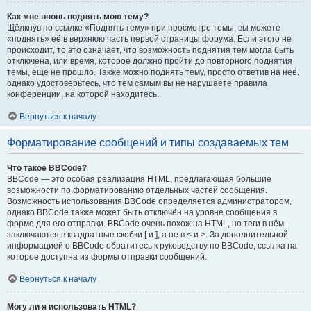
Как мне вновь поднять мою тему?
Щёлкнув по ссылке «Поднять тему» при просмотре темы, вы можете
«поднять» её в верхнюю часть первой страницы форума. Если этого не
происходит, то это означает, что возможность поднятия тем могла быть
отключена, или время, которое должно пройти до повторного поднятия
темы, ещё не прошло. Также можно поднять тему, просто ответив на неё,
однако удостоверьтесь, что тем самым вы не нарушаете правила
конференции, на которой находитесь.
Вернуться к началу
Форматирование сообщений и типы создаваемых тем
Что такое BBCode?
BBCode — это особая реализация HTML, предлагающая большие
возможности по форматированию отдельных частей сообщения.
Возможность использования BBCode определяется администратором,
однако BBCode также может быть отключён на уровне сообщения в
форме для его отправки. BBCode очень похож на HTML, но теги в нём
заключаются в квадратные скобки [ и ], а не в < и >. За дополнительной
информацией о BBCode обратитесь к руководству по BBCode, ссылка на
которое доступна из формы отправки сообщений.
Вернуться к началу
Могу ли я использовать HTML?