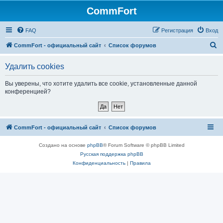
CommFort
FAQ
Регистрация
Вход
П
CommFort - официальный сайт
Список форумов
о
Удалить cookies
и
с
Вы уверены, что хотите удалить все cookie, установленные данной
конференцией?
к
CommFort - официальный сайт
Список форумов
Создано на основе
phpBB
® Forum Software © phpBB Limited
Русская поддержка phpBB
Конфиденциальность
|
Правила