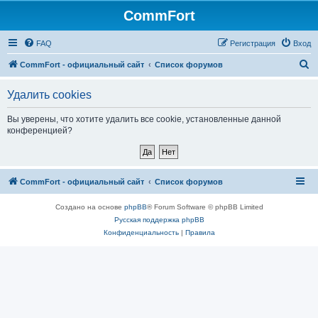
CommFort
FAQ
Регистрация
Вход
П
CommFort - официальный сайт
Список форумов
о
Удалить cookies
и
с
Вы уверены, что хотите удалить все cookie, установленные данной
конференцией?
к
CommFort - официальный сайт
Список форумов
Создано на основе
phpBB
® Forum Software © phpBB Limited
Русская поддержка phpBB
Конфиденциальность
|
Правила