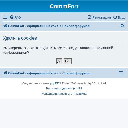
CommFort
FAQ
Регистрация
Вход
П
CommFort - официальный сайт
Список форумов
о
Удалить cookies
и
с
Вы уверены, что хотите удалить все cookie, установленные данной
конференцией?
к
CommFort - официальный сайт
Список форумов
Создано на основе
phpBB
® Forum Software © phpBB Limited
Русская поддержка phpBB
Конфиденциальность
|
Правила