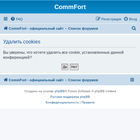
CommFort
FAQ
Регистрация
Вход
П
CommFort - официальный сайт
Список форумов
о
Удалить cookies
и
с
Вы уверены, что хотите удалить все cookie, установленные данной
конференцией?
к
CommFort - официальный сайт
Список форумов
Создано на основе
phpBB
® Forum Software © phpBB Limited
Русская поддержка phpBB
Конфиденциальность
|
Правила