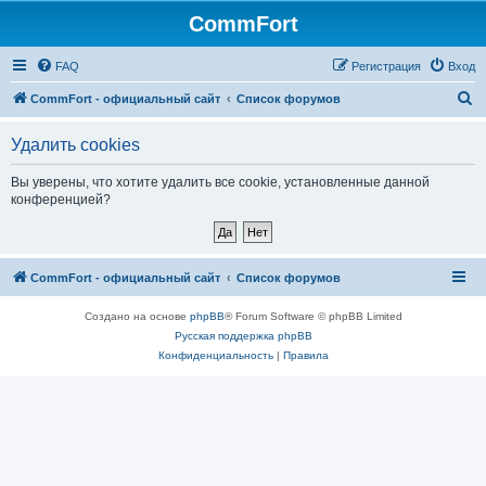
CommFort
FAQ
Регистрация
Вход
П
CommFort - официальный сайт
Список форумов
о
Удалить cookies
и
с
Вы уверены, что хотите удалить все cookie, установленные данной
конференцией?
к
CommFort - официальный сайт
Список форумов
Создано на основе
phpBB
® Forum Software © phpBB Limited
Русская поддержка phpBB
Конфиденциальность
|
Правила