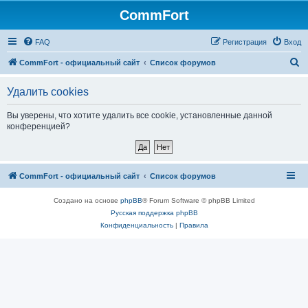
CommFort
FAQ
Регистрация
Вход
П
CommFort - официальный сайт
Список форумов
о
Удалить cookies
и
с
Вы уверены, что хотите удалить все cookie, установленные данной
конференцией?
к
CommFort - официальный сайт
Список форумов
Создано на основе
phpBB
® Forum Software © phpBB Limited
Русская поддержка phpBB
Конфиденциальность
|
Правила