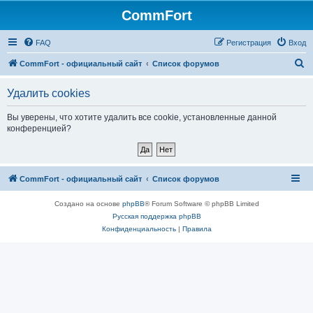
CommFort
FAQ
Регистрация
Вход
П
CommFort - официальный сайт
Список форумов
о
Удалить cookies
и
с
Вы уверены, что хотите удалить все cookie, установленные данной
конференцией?
к
CommFort - официальный сайт
Список форумов
Создано на основе
phpBB
® Forum Software © phpBB Limited
Русская поддержка phpBB
Конфиденциальность
|
Правила