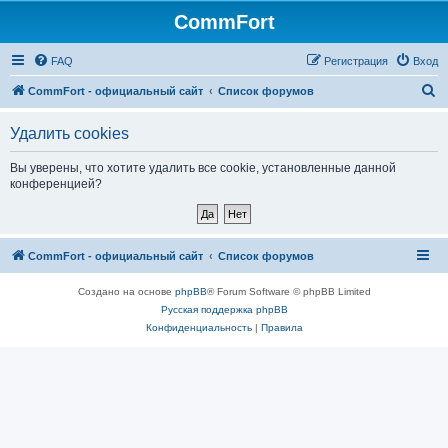
CommFort
FAQ
Регистрация
Вход
П
CommFort - официальный сайт
Список форумов
о
Удалить cookies
и
с
Вы уверены, что хотите удалить все cookie, установленные данной
конференцией?
к
CommFort - официальный сайт
Список форумов
Создано на основе
phpBB
® Forum Software © phpBB Limited
Русская поддержка phpBB
Конфиденциальность
|
Правила