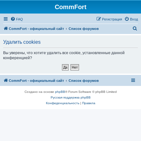
CommFort
FAQ
Регистрация
Вход
П
CommFort - официальный сайт
Список форумов
о
Удалить cookies
и
с
Вы уверены, что хотите удалить все cookie, установленные данной
конференцией?
к
CommFort - официальный сайт
Список форумов
Создано на основе
phpBB
® Forum Software © phpBB Limited
Русская поддержка phpBB
Конфиденциальность
|
Правила