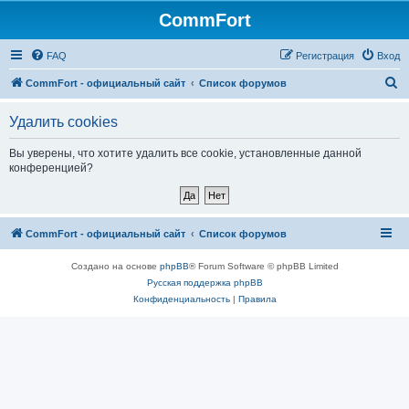
CommFort
FAQ
Регистрация
Вход
П
CommFort - официальный сайт
Список форумов
о
Удалить cookies
и
с
Вы уверены, что хотите удалить все cookie, установленные данной
конференцией?
к
CommFort - официальный сайт
Список форумов
Создано на основе
phpBB
® Forum Software © phpBB Limited
Русская поддержка phpBB
Конфиденциальность
|
Правила