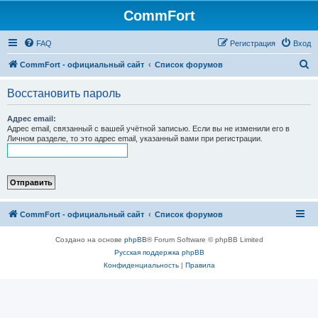
CommFort
FAQ
Регистрация
Вход
П
CommFort - официальный сайт
Список форумов
о
Восстановить пароль
и
с
Адрес email:
Адрес email, связанный с вашей учётной записью. Если вы не изменили его в
к
Личном разделе, то это адрес email, указанный вами при регистрации.
CommFort - официальный сайт
Список форумов
Создано на основе
phpBB
® Forum Software © phpBB Limited
Русская поддержка phpBB
Конфиденциальность
|
Правила