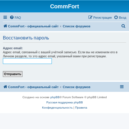
CommFort
FAQ
Регистрация
Вход
П
CommFort - официальный сайт
Список форумов
о
Восстановить пароль
и
с
Адрес email:
Адрес email, связанный с вашей учётной записью. Если вы не изменили его в
к
Личном разделе, то это адрес email, указанный вами при регистрации.
CommFort - официальный сайт
Список форумов
Создано на основе
phpBB
® Forum Software © phpBB Limited
Русская поддержка phpBB
Конфиденциальность
|
Правила