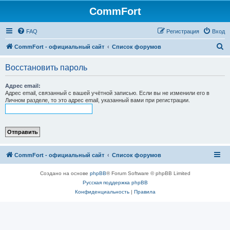
CommFort
FAQ
Регистрация
Вход
П
CommFort - официальный сайт
Список форумов
о
Восстановить пароль
и
с
Адрес email:
Адрес email, связанный с вашей учётной записью. Если вы не изменили его в
к
Личном разделе, то это адрес email, указанный вами при регистрации.
CommFort - официальный сайт
Список форумов
Создано на основе
phpBB
® Forum Software © phpBB Limited
Русская поддержка phpBB
Конфиденциальность
|
Правила