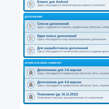
Клиент для Android
Здесь обсуждается Android-версия клиента CommFort
ДОПОЛНЕНИЯ
Список дополнений
Здесь содержатся плагины, графические оболочки, набо
Идеи новых дополнений
Здесь обсуждаются еще нереализованные дополнения.
Для разработчиков дополнений
Здесь обсуждаются технические аспекты создания допо
АРХИВ ФОРУМОВ COMMFORT
Дополнения для 3-й версии
Здесь обсуждаются графические оболочки, боты, языков
Дополнения для 4-й версии
Здесь обсуждаются графические оболочки, боты, языков
Пожелания (до 16.11.2012)
Пожелания списком, разграниченные по назначению