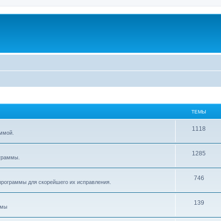
ТЕМЫ
1118
ммой.
1285
граммы.
746
рограммы для скорейшего их исправления.
139
ммы