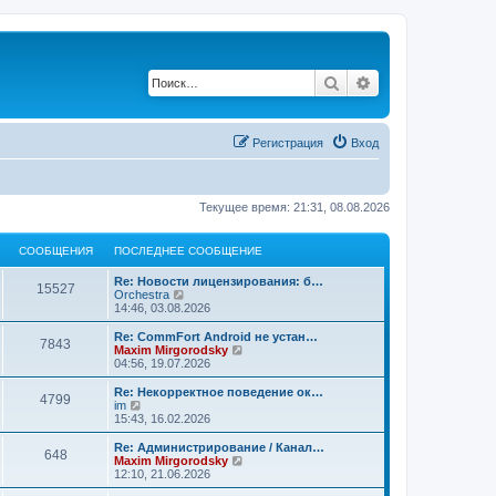
Поиск
Расширенный по
Регистрация
Вход
Текущее время: 21:31, 08.08.2026
СООБЩЕНИЯ
ПОСЛЕДНЕЕ СООБЩЕНИЕ
Re: Новости лицензирования: б…
15527
П
Orchestra
е
14:46, 03.08.2026
р
е
Re: CommFort Android не устан…
7843
й
П
Maxim Mirgorodsky
т
е
04:56, 19.07.2026
и
р
к
е
Re: Некорректное поведение ок…
4799
п
й
П
im
о
т
е
15:43, 16.02.2026
с
и
р
л
к
е
Re: Администрирование / Канал…
е
648
п
й
П
Maxim Mirgorodsky
д
о
т
е
12:10, 21.06.2026
н
с
и
р
е
л