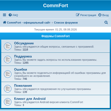
CommFort
FAQ
Регистрация
Вход
П
CommFort - официальный сайт
Список форумов
о
Текущее время: 01:25, 08.08.2026
и
Форумы CommFort
с
Обсуждение
к
Здесь обсуждаются общие вопросы, связанные с программой.
Темы:
1118
Поддержка
Здесь Вы можете задать вопросы по использованию программы.
Темы:
1285
Ошибки
Здесь Вы можете поделиться информацией об ошибках программы для
скорейшего их исправления.
Темы:
746
Пожелания
Здесь обсуждаются предложения по улучшению программы
Темы:
139
Клиент для Android
Здесь обсуждается Android-версия клиента CommFort
Темы:
3