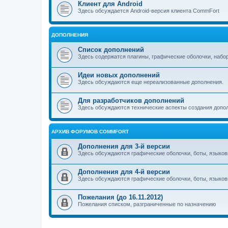
Клиент для Android
Здесь обсуждается Android-версия клиента CommFort
ДОПОЛНЕНИЯ
Список дополнений
Здесь содержатся плагины, графические оболочки, набо
Идеи новых дополнений
Здесь обсуждаются еще нереализованные дополнения.
Для разработчиков дополнений
Здесь обсуждаются технические аспекты создания допо
АРХИВ ФОРУМОВ COMMFORT
Дополнения для 3-й версии
Здесь обсуждаются графические оболочки, боты, языков
Дополнения для 4-й версии
Здесь обсуждаются графические оболочки, боты, языков
Пожелания (до 16.11.2012)
Пожелания списком, разграниченные по назначению