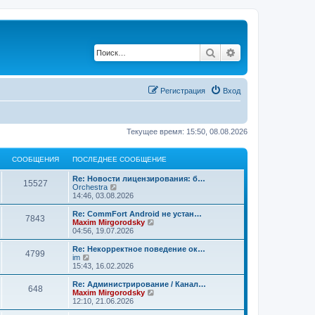
Поиск
Расширенный по
Регистрация
Вход
Текущее время: 15:50, 08.08.2026
СООБЩЕНИЯ
ПОСЛЕДНЕЕ СООБЩЕНИЕ
Re: Новости лицензирования: б…
15527
П
Orchestra
е
14:46, 03.08.2026
р
е
Re: CommFort Android не устан…
7843
й
П
Maxim Mirgorodsky
т
е
04:56, 19.07.2026
и
р
к
е
Re: Некорректное поведение ок…
4799
п
й
П
im
о
т
е
15:43, 16.02.2026
с
и
р
л
к
е
Re: Администрирование / Канал…
е
648
п
й
П
Maxim Mirgorodsky
д
о
т
е
12:10, 21.06.2026
н
с
и
р
е
л