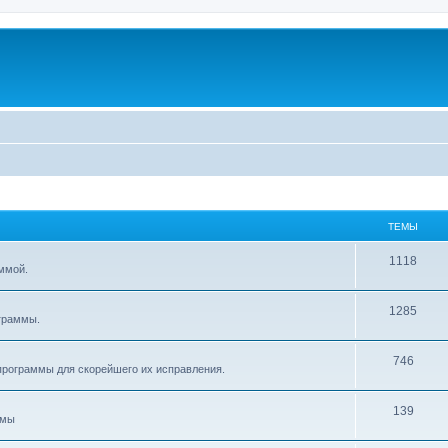
ТЕМЫ
1118
ммой.
1285
граммы.
746
рограммы для скорейшего их исправления.
139
ммы