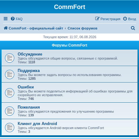
CommFort
FAQ
Регистрация
Вход
П
CommFort - официальный сайт
Список форумов
о
Текущее время: 11:37, 06.08.2026
и
Форумы CommFort
с
Обсуждение
к
Здесь обсуждаются общие вопросы, связанные с программой.
Темы:
1118
Поддержка
Здесь Вы можете задать вопросы по использованию программы.
Темы:
1285
Ошибки
Здесь Вы можете поделиться информацией об ошибках программы для
скорейшего их исправления.
Темы:
746
Пожелания
Здесь обсуждаются предложения по улучшению программы
Темы:
139
Клиент для Android
Здесь обсуждается Android-версия клиента CommFort
Темы:
3