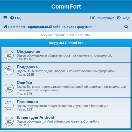
CommFort
FAQ
Регистрация
Вход
П
CommFort - официальный сайт
Список форумов
о
Текущее время: 05:58, 07.08.2026
и
Форумы CommFort
с
Обсуждение
к
Здесь обсуждаются общие вопросы, связанные с программой.
Темы:
1118
Поддержка
Здесь Вы можете задать вопросы по использованию программы.
Темы:
1285
Ошибки
Здесь Вы можете поделиться информацией об ошибках программы для
скорейшего их исправления.
Темы:
746
Пожелания
Здесь обсуждаются предложения по улучшению программы
Темы:
139
Клиент для Android
Здесь обсуждается Android-версия клиента CommFort
Темы:
3