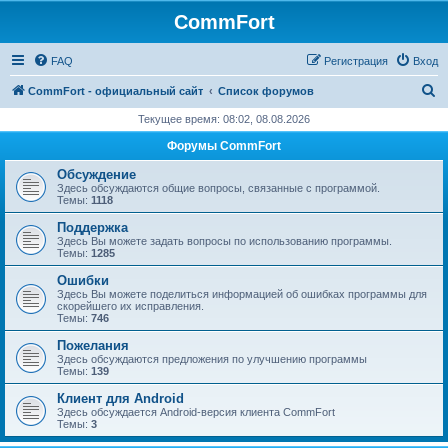
CommFort
FAQ
Регистрация
Вход
П
CommFort - официальный сайт
Список форумов
о
Текущее время: 08:02, 08.08.2026
и
Форумы CommFort
с
Обсуждение
к
Здесь обсуждаются общие вопросы, связанные с программой.
Темы:
1118
Поддержка
Здесь Вы можете задать вопросы по использованию программы.
Темы:
1285
Ошибки
Здесь Вы можете поделиться информацией об ошибках программы для
скорейшего их исправления.
Темы:
746
Пожелания
Здесь обсуждаются предложения по улучшению программы
Темы:
139
Клиент для Android
Здесь обсуждается Android-версия клиента CommFort
Темы:
3