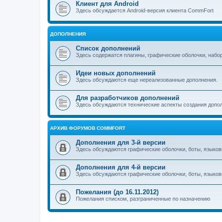
Клиент для Android
Здесь обсуждается Android-версия клиента CommFort
ДОПОЛНЕНИЯ
Список дополнений
Здесь содержатся плагины, графические оболочки, набо
Идеи новых дополнений
Здесь обсуждаются еще нереализованные дополнения.
Для разработчиков дополнений
Здесь обсуждаются технические аспекты создания допо
АРХИВ ФОРУМОВ COMMFORT
Дополнения для 3-й версии
Здесь обсуждаются графические оболочки, боты, языков
Дополнения для 4-й версии
Здесь обсуждаются графические оболочки, боты, языков
Пожелания (до 16.11.2012)
Пожелания списком, разграниченные по назначению