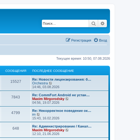
Поиск
Расширенный по
Регистрация
Вход
Текущее время: 10:50, 07.08.2026
СООБЩЕНИЯ
ПОСЛЕДНЕЕ СООБЩЕНИЕ
Re: Новости лицензирования: б…
15527
П
Orchestra
е
14:46, 03.08.2026
р
е
Re: CommFort Android не устан…
7843
й
П
Maxim Mirgorodsky
т
е
04:56, 19.07.2026
и
р
к
е
Re: Некорректное поведение ок…
4799
п
й
П
im
о
т
е
15:43, 16.02.2026
с
и
р
л
к
е
Re: Администрирование / Канал…
е
648
п
й
П
Maxim Mirgorodsky
д
о
т
е
12:10, 21.06.2026
н
с
и
р
е
л