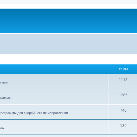
ТЕМЫ
1118
ммой.
1285
граммы.
746
рограммы для скорейшего их исправления.
139
ммы