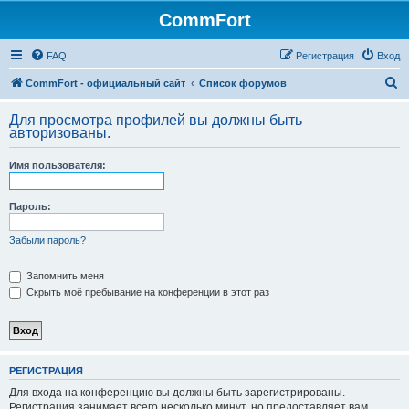
CommFort
FAQ
Регистрация
Вход
П
CommFort - официальный сайт
Список форумов
о
Для просмотра профилей вы должны быть
и
авторизованы.
с
Имя пользователя:
к
Пароль:
Забыли пароль?
Запомнить меня
Скрыть моё пребывание на конференции в этот раз
РЕГИСТРАЦИЯ
Для входа на конференцию вы должны быть зарегистрированы.
Регистрация занимает всего несколько минут, но предоставляет вам