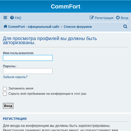
CommFort
FAQ
Регистрация
Вход
П
CommFort - официальный сайт
Список форумов
о
Для просмотра профилей вы должны быть
и
авторизованы.
с
Имя пользователя:
к
Пароль:
Забыли пароль?
Запомнить меня
Скрыть моё пребывание на конференции в этот раз
РЕГИСТРАЦИЯ
Для входа на конференцию вы должны быть зарегистрированы.
Регистрация занимает всего несколько минут, но предоставляет вам