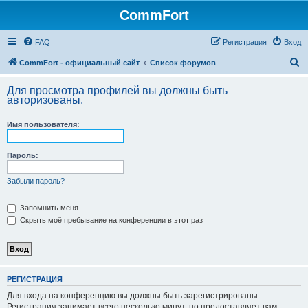
CommFort
FAQ
Регистрация
Вход
П
CommFort - официальный сайт
Список форумов
о
Для просмотра профилей вы должны быть
и
авторизованы.
с
Имя пользователя:
к
Пароль:
Забыли пароль?
Запомнить меня
Скрыть моё пребывание на конференции в этот раз
РЕГИСТРАЦИЯ
Для входа на конференцию вы должны быть зарегистрированы.
Регистрация занимает всего несколько минут, но предоставляет вам