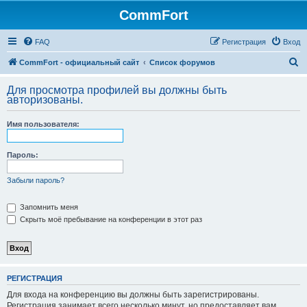
CommFort
FAQ
Регистрация
Вход
П
CommFort - официальный сайт
Список форумов
о
Для просмотра профилей вы должны быть
и
авторизованы.
с
Имя пользователя:
к
Пароль:
Забыли пароль?
Запомнить меня
Скрыть моё пребывание на конференции в этот раз
РЕГИСТРАЦИЯ
Для входа на конференцию вы должны быть зарегистрированы.
Регистрация занимает всего несколько минут, но предоставляет вам