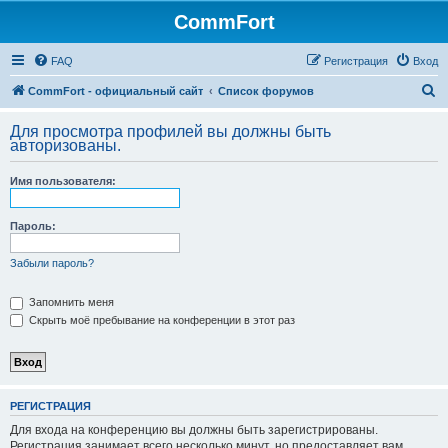
CommFort
FAQ
Регистрация
Вход
П
CommFort - официальный сайт
Список форумов
о
Для просмотра профилей вы должны быть
и
авторизованы.
с
Имя пользователя:
к
Пароль:
Забыли пароль?
Запомнить меня
Скрыть моё пребывание на конференции в этот раз
РЕГИСТРАЦИЯ
Для входа на конференцию вы должны быть зарегистрированы.
Регистрация занимает всего несколько минут, но предоставляет вам