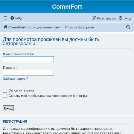
CommFort
FAQ
Регистрация
Вход
П
CommFort - официальный сайт
Список форумов
о
Для просмотра профилей вы должны быть
и
авторизованы.
с
Имя пользователя:
к
Пароль:
Забыли пароль?
Запомнить меня
Скрыть моё пребывание на конференции в этот раз
РЕГИСТРАЦИЯ
Для входа на конференцию вы должны быть зарегистрированы.
Регистрация занимает всего несколько минут, но предоставляет вам