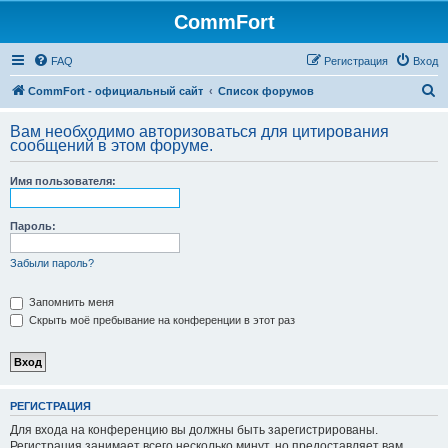
CommFort
FAQ
Регистрация
Вход
П
CommFort - официальный сайт
Список форумов
о
Вам необходимо авторизоваться для цитирования
и
сообщений в этом форуме.
с
Имя пользователя:
к
Пароль:
Забыли пароль?
Запомнить меня
Скрыть моё пребывание на конференции в этот раз
РЕГИСТРАЦИЯ
Для входа на конференцию вы должны быть зарегистрированы.
Регистрация занимает всего несколько минут, но предоставляет вам