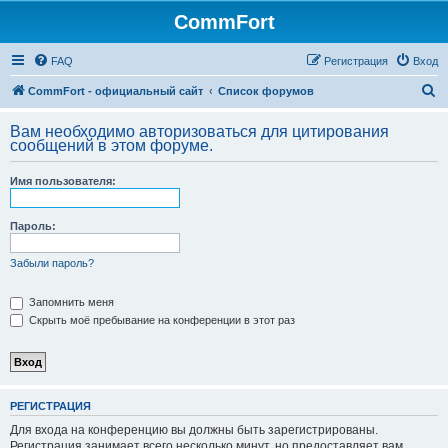
CommFort
FAQ
Регистрация
Вход
П
CommFort - официальный сайт
Список форумов
о
Вам необходимо авторизоваться для цитирования
и
сообщений в этом форуме.
с
Имя пользователя:
к
Пароль:
Забыли пароль?
Запомнить меня
Скрыть моё пребывание на конференции в этот раз
РЕГИСТРАЦИЯ
Для входа на конференцию вы должны быть зарегистрированы.
Регистрация занимает всего несколько минут, но предоставляет вам