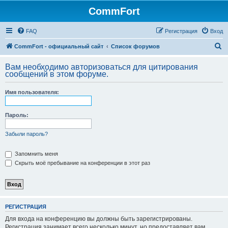
CommFort
FAQ
Регистрация
Вход
П
CommFort - официальный сайт
Список форумов
о
Вам необходимо авторизоваться для цитирования
и
сообщений в этом форуме.
с
Имя пользователя:
к
Пароль:
Забыли пароль?
Запомнить меня
Скрыть моё пребывание на конференции в этот раз
РЕГИСТРАЦИЯ
Для входа на конференцию вы должны быть зарегистрированы.
Регистрация занимает всего несколько минут, но предоставляет вам