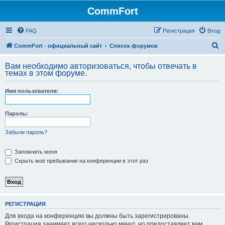
CommFort
FAQ
Регистрация
Вход
П
CommFort - официальный сайт
Список форумов
о
Вам необходимо авторизоваться, чтобы отвечать в
и
темах в этом форуме.
с
Имя пользователя:
к
Пароль:
Забыли пароль?
Запомнить меня
Скрыть моё пребывание на конференции в этот раз
РЕГИСТРАЦИЯ
Для входа на конференцию вы должны быть зарегистрированы.
Регистрация занимает всего несколько минут, но предоставляет вам