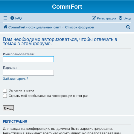
CommFort
FAQ
Регистрация
Вход
П
CommFort - официальный сайт
Список форумов
о
Вам необходимо авторизоваться, чтобы отвечать в
и
темах в этом форуме.
с
Имя пользователя:
к
Пароль:
Забыли пароль?
Запомнить меня
Скрыть моё пребывание на конференции в этот раз
РЕГИСТРАЦИЯ
Для входа на конференцию вы должны быть зарегистрированы.
Регистрация занимает всего несколько минут, но предоставляет вам