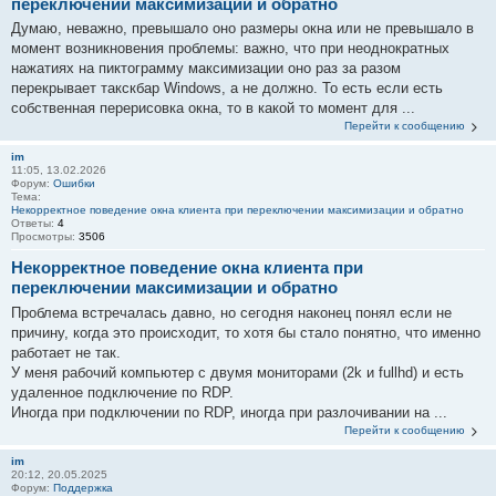
переключении максимизации и обратно
Думаю, неважно, превышало оно размеры окна или не превышало в
момент возникновения проблемы: важно, что при неоднократных
нажатиях на пиктограмму максимизации оно раз за разом
перекрывает такскбар Windows, а не должно. То есть если есть
собственная перерисовка окна, то в какой то момент для ...
Перейти к сообщению
im
11:05, 13.02.2026
Форум:
Ошибки
Тема:
Некорректное поведение окна клиента при переключении максимизации и обратно
Ответы:
4
Просмотры:
3506
Некорректное поведение окна клиента при
переключении максимизации и обратно
Проблема встречалась давно, но сегодня наконец понял если не
причину, когда это происходит, то хотя бы стало понятно, что именно
работает не так.
У меня рабочий компьютер с двумя мониторами (2k и fullhd) и есть
удаленное подключение по RDP.
Иногда при подключении по RDP, иногда при разлочивании на ...
Перейти к сообщению
im
20:12, 20.05.2025
Форум:
Поддержка