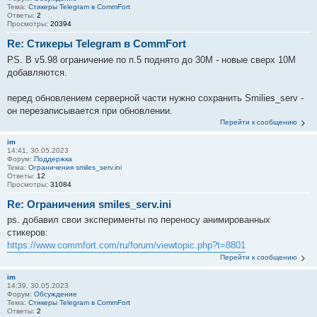
Тема:
Стикеры Telegram в CommFort
Ответы:
2
Просмотры:
20394
Re: Стикеры Telegram в CommFort
PS. В v5.98 ограничение по п.5 поднято до 30M - новые сверх 10M
добавляются.
перед обновлением серверной части нужно сохранить Smilies_serv -
он перезаписывается при обновлении.
Перейти к сообщению
im
14:41, 30.05.2023
Форум:
Поддержка
Тема:
Ограничения smiles_serv.ini
Ответы:
12
Просмотры:
31084
Re: Ограничения smiles_serv.ini
ps. добавил свои эксперименты по переносу анимированных
стикеров:
https://www.commfort.com/ru/forum/viewtopic.php?t=8801
Перейти к сообщению
im
14:39, 30.05.2023
Форум:
Обсуждение
Тема:
Стикеры Telegram в CommFort
Ответы:
2