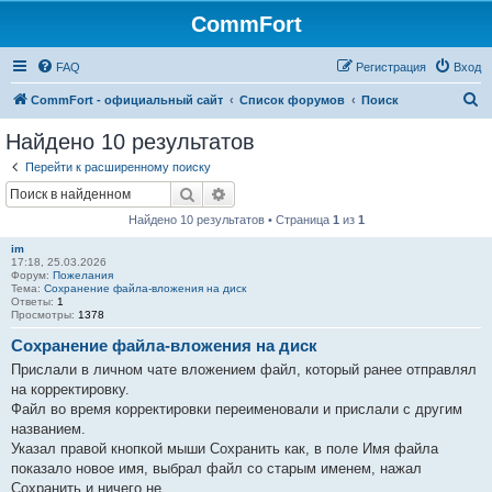
CommFort
FAQ
Регистрация
Вход
П
CommFort - официальный сайт
Список форумов
Поиск
о
Найдено 10 результатов
и
Перейти к расширенному поиску
с
Поиск
Расширенный поиск
к
Найдено 10 результатов • Страница
1
из
1
im
17:18, 25.03.2026
Форум:
Пожелания
Тема:
Сохранение файла-вложения на диск
Ответы:
1
Просмотры:
1378
Сохранение файла-вложения на диск
Прислали в личном чате вложением файл, который ранее отправлял
на корректировку.
Файл во время корректировки переименовали и прислали с другим
названием.
Указал правой кнопкой мыши Сохранить как, в поле Имя файла
показало новое имя, выбрал файл со старым именем, нажал
Сохранить и ничего не ...