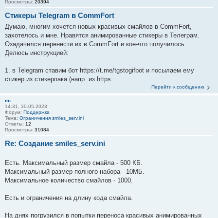
Просмотры:
20394
Стикеры Telegram в CommFort
Думаю, многим хочется новых красивых смайлов в CommFort,
захотелось и мне. Нравятся анимированные стикеры в Телеграм.
Озадачился перенести их в CommFort и кое-что получилось.
Делюсь инструкцией:
1. в Telegram ставим бот https://t.me/tgstogifbot и посылаем ему
стикер из стикерпака (напр. из https ...
Перейти к сообщению
im
14:31, 30.05.2023
Форум:
Поддержка
Тема:
Ограничения smiles_serv.ini
Ответы:
12
Просмотры:
31084
Re: Создание smiles_serv.ini
Есть. Максимальный размер смайла - 500 КБ.
Максимальный размер полного набора - 10МБ.
Максимальное количество смайлов - 1000.
Есть и ограничения на длину кода смайла.
На днях погрузился в попытки переноса красивых анимированных