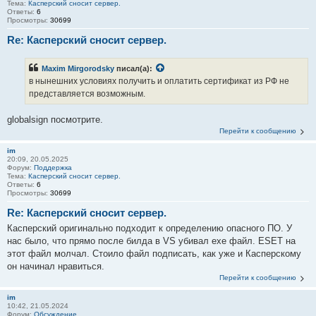
Тема:
Касперский сносит сервер.
Ответы:
6
Просмотры:
30699
Re: Касперский сносит сервер.
Maxim Mirgorodsky
писал(а):
в нынешних условиях получить и оплатить сертификат из РФ не
представляется возможным.
globalsign посмотрите.
Перейти к сообщению
im
20:09, 20.05.2025
Форум:
Поддержка
Тема:
Касперский сносит сервер.
Ответы:
6
Просмотры:
30699
Re: Касперский сносит сервер.
Касперский оригинально подходит к определению опасного ПО. У
нас было, что прямо после билда в VS убивал exe файл. ESET на
этот файл молчал. Стоило файл подписать, как уже и Касперскому
он начинал нравиться.
Перейти к сообщению
im
10:42, 21.05.2024
Форум:
Обсуждение