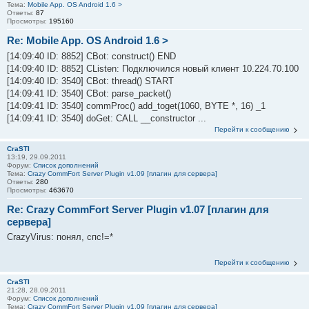
Тема:
Mobile App. OS Android 1.6 >
Ответы:
87
Просмотры:
195160
Re: Mobile App. OS Android 1.6 >
[14:09:40 ID: 8852] CBot: construct() END
[14:09:40 ID: 8852] CListen: Подключился новый клиент 10.224.70.100
[14:09:40 ID: 3540] CBot: thread() START
[14:09:41 ID: 3540] CBot: parse_packet()
[14:09:41 ID: 3540] commProc() add_toget(1060, BYTE *, 16) _1
[14:09:41 ID: 3540] doGet: CALL __constructor ...
Перейти к сообщению
CraSTI
13:19, 29.09.2011
Форум:
Список дополнений
Тема:
Crazy CommFort Server Plugin v1.09 [плагин для сервера]
Ответы:
280
Просмотры:
463670
Re: Crazy CommFort Server Plugin v1.07 [плагин для
сервера]
CrazyVirus: понял, спс!=*
Перейти к сообщению
CraSTI
21:28, 28.09.2011
Форум:
Список дополнений
Тема:
Crazy CommFort Server Plugin v1.09 [плагин для сервера]