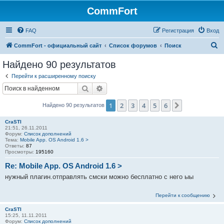
CommFort
FAQ
Регистрация
Вход
П
CommFort - официальный сайт
Список форумов
Поиск
о
Найдено 90 результатов
и
Перейти к расширенному поиску
с
Поиск
Расширенный поиск
к
1
2
3
4
5
6
След.
Найдено 90 результатов
CraSTI
21:51, 26.11.2011
Форум:
Список дополнений
Тема:
Mobile App. OS Android 1.6 >
Ответы:
87
Просмотры:
195160
Re: Mobile App. OS Android 1.6 >
нужный плагин.отправлять смски можно бесплатно с него ыы
Перейти к сообщению
CraSTI
15:25, 11.11.2011
Форум:
Список дополнений