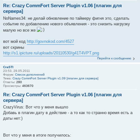
Re: Crazy CommFort Server Plugin v1.06 [плагин для
сервера]
NoNames34: не делай обновление по таймеру фигня это, сделать
событие по добавлению нового объявления - это снизить нагрузку
малую но все же
вот мой код
http://govnokod.com/4527
вот скрины
http://s1.ipicture.ru/uploads/20110530/g41T4VPT.png
Перейти к сообщению
CraSTI
23:53, 29.05.2011
Форум:
Список дополнений
Тема:
Crazy CommFort Server Plugin v1.09 [плагин для сервера]
Ответы:
280
Просмотры:
463670
Re: Crazy CommFort Server Plugin v1.06 [плагин для
сервера]
CrazyVirus: Вот что у меня вышло
Добавь в плагин дату в действие - а то как то странно время есть а
даты нет:)
Вот что у меня в итоге получилось: