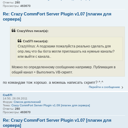
Ответы:
280
Просмотры:
463670
Re: Crazy CommFort Server Plugin v1.07 [плагин для
сервера]
CrazyVirus писал(а):
CraSTI писал(а):
CrazyVirus: А подскажи пожалуйста реально сделать для
опр.лиц что бы бота могли приглашать на нужные каналы?
или выйти с канала..
Можно по определенному сообщению например. Публикация в
общий канал + Выполнить VB-скрипт.
по командам тож хорошо. а можешь написать скрипт? ^.^
Перейти к сообщению
CraSTI
14:50, 28.09.2011
Форум:
Список дополнений
Тема:
Crazy CommFort Server Plugin v1.09 [плагин для сервера]
Ответы:
280
Просмотры:
463670
Re: Crazy CommFort Server Plugin v1.07 [плагин для
сервера]