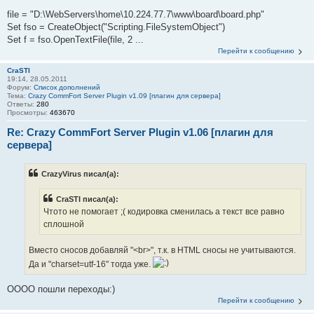
file = "D:\WebServers\home\10.224.77.7\www\board\board.php"
Set fso = CreateObject("Scripting.FileSystemObject")
Set f = fso.OpenTextFile(file, 2 ...
Перейти к сообщению
CraSTI
19:14, 28.05.2011
Форум:
Список дополнений
Тема:
Crazy CommFort Server Plugin v1.09 [плагин для сервера]
Ответы:
280
Просмотры:
463670
Re: Crazy CommFort Server Plugin v1.06 [плагин для
сервера]
CrazyVirus писал(а):
CraSTI писал(а):
Чтото не помогает ;( кодировка сменилась а текст все равно
сплошной
Вместо сносов добавляй "<br>", т.к. в HTML сносы не учитываются.
Да и "charset=utf-16" тогда уже.
ОООО пошли переходы:)
Перейти к сообщению