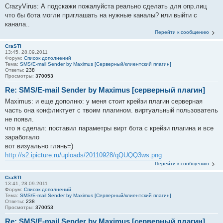
CrazyVirus: А подскажи пожалуйста реально сделать для опр.лиц
что бы бота могли приглашать на нужные каналы? или выйти с
канала..
Перейти к сообщению
CraSTI
13:45, 28.09.2011
Форум:
Список дополнений
Тема:
SMS/E-mail Sender by Maximus [Серверный/клиентский плагин]
Ответы:
238
Просмотры:
370053
Re: SMS/E-mail Sender by Maximus [серверный плагин]
Maximus: и еще дополню: у меня стоит крейзи плагин серверная
часть она конфликтует с твоим плагином. виртуальный пользователь
не появл.
что я сделал: поставил параметры вирт бота с крейзи плагина и все
заработало
вот визуально глянь=)
http://s2.ipicture.ru/uploads/20110928/qQUQQ3ws.png
Перейти к сообщению
CraSTI
13:41, 28.09.2011
Форум:
Список дополнений
Тема:
SMS/E-mail Sender by Maximus [Серверный/клиентский плагин]
Ответы:
238
Просмотры:
370053
Re: SMS/E-mail Sender by Maximus [серверный плагин]