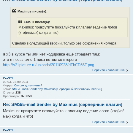
Maximus писал(а):
CraSTI писал(а):
Maximus: прикрутите пожалуйста к плагину ведение логов
(кто(ип/мак) когда и что)
Сделаю в следующей версии, только без сохранения номера.
я х3 в курсе ты или нет кодировка еще страдает там:
это я посылал с 1 ника потом со второго
http://s2.ipicture.ru/uploads/20110928/dTbCD36F.png
Перейти к сообщению
CraSTI
09:03, 28.09.2011
Форум:
Список дополнений
Тема:
SMS/E-mail Sender by Maximus [Серверный/клиентский плагин]
Ответы:
238
Просмотры:
370053
Re: SMS/E-mail Sender by Maximus [серверный плагин]
Maximus: прикрутите пожалуйста к плагину ведение логов (кто(ип/
мак) когда и что)
Перейти к сообщению
CraSTI