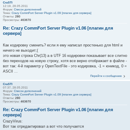
CraSTI
12:19, 28.05.2011
Форум:
Список дополнений
Тема:
Crazy CommFort Server Plugin v1.09 [плагин для сервера]
Ответы:
280
Просмотры:
463670
Re: Crazy CommFort Server Plugin v1.06 [плагин для
сервера]
Как кодировку сменить? если я ему написал простенько для html и
ничего не выходит;(
это новая строка Chr(13) а в UTF 16 кодировки показывает все слитно
без переходов на новую строку, хотя все верно отображает в файле -
вот так: 4-й параметр у OpenTextFile - это кодировка, -1 = юникод, 0 =
ASCII ...
Перейти к сообщению
CraSTI
07:37, 28.05.2011
Форум:
Список дополнений
Тема:
Crazy CommFort Server Plugin v1.09 [плагин для сервера]
Ответы:
280
Просмотры:
463670
Re: Crazy CommFort Server Plugin v1.06 [плагин для
сервера]
CrazyVirus:
Вот так отредактировал а вот что получается