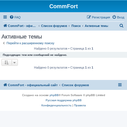
CommFort
FAQ
Регистрация
Вход
П
CommFort - официальный сайт
Список форумов
Поиск
Активные темы
о
Активные темы
и
Перейти к расширенному поиску
с
Найдено 0 результатов • Страница
1
из
1
к
Подходящих тем или сообщений не найдено.
Найдено 0 результатов • Страница
1
из
1
CommFort - официальный сайт
Список форумов
Создано на основе
phpBB
® Forum Software © phpBB Limited
Русская поддержка phpBB
Конфиденциальность
|
Правила