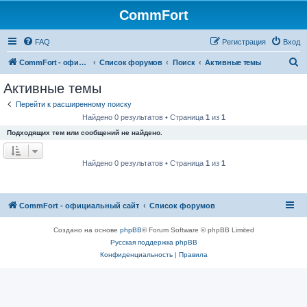
CommFort
FAQ
Регистрация
Вход
П
CommFort - официальный сайт
Список форумов
Поиск
Активные темы
о
Активные темы
и
Перейти к расширенному поиску
с
Найдено 0 результатов • Страница
1
из
1
к
Подходящих тем или сообщений не найдено.
Найдено 0 результатов • Страница
1
из
1
CommFort - официальный сайт
Список форумов
Создано на основе
phpBB
® Forum Software © phpBB Limited
Русская поддержка phpBB
Конфиденциальность
|
Правила