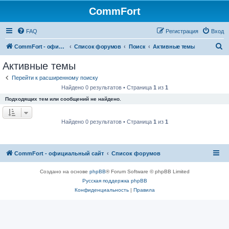
CommFort
FAQ
Регистрация
Вход
П
CommFort - официальный сайт
Список форумов
Поиск
Активные темы
о
Активные темы
и
Перейти к расширенному поиску
с
Найдено 0 результатов • Страница
1
из
1
к
Подходящих тем или сообщений не найдено.
Найдено 0 результатов • Страница
1
из
1
CommFort - официальный сайт
Список форумов
Создано на основе
phpBB
® Forum Software © phpBB Limited
Русская поддержка phpBB
Конфиденциальность
|
Правила