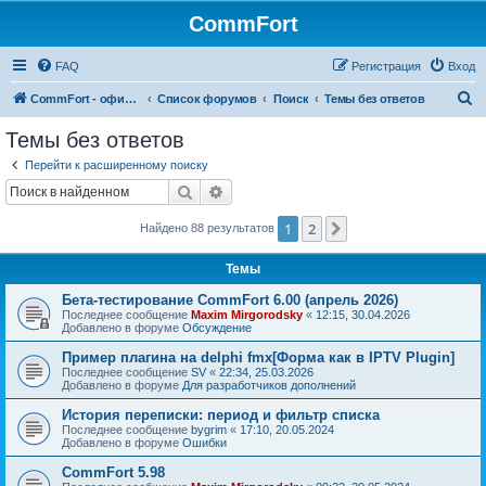
CommFort
FAQ
Регистрация
Вход
П
CommFort - официальный сайт
Список форумов
Поиск
Темы без ответов
о
Темы без ответов
и
Перейти к расширенному поиску
с
Поиск
Расширенный поиск
к
1
2
След.
Найдено 88 результатов
Темы
Бета-тестирование CommFort 6.00 (апрель 2026)
Последнее сообщение
Maxim Mirgorodsky
«
12:15, 30.04.2026
Добавлено в форуме
Обсуждение
Пример плагина на delphi fmx[Форма как в IPTV Plugin]
Последнее сообщение
SV
«
22:34, 25.03.2026
Добавлено в форуме
Для разработчиков дополнений
История переписки: период и фильтр списка
Последнее сообщение
bygrim
«
17:10, 20.05.2024
Добавлено в форуме
Ошибки
CommFort 5.98