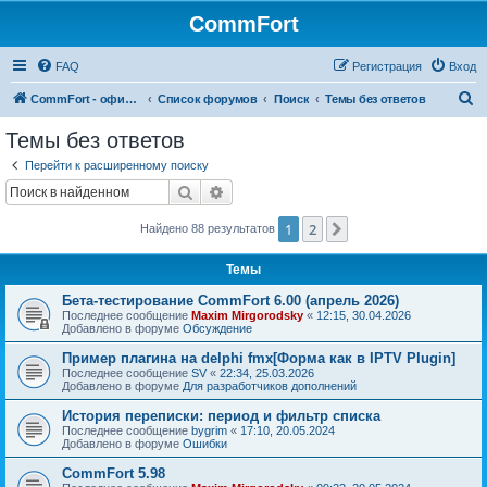
CommFort
FAQ
Регистрация
Вход
П
CommFort - официальный сайт
Список форумов
Поиск
Темы без ответов
о
Темы без ответов
и
Перейти к расширенному поиску
с
Поиск
Расширенный поиск
к
1
2
След.
Найдено 88 результатов
Темы
Бета-тестирование CommFort 6.00 (апрель 2026)
Последнее сообщение
Maxim Mirgorodsky
«
12:15, 30.04.2026
Добавлено в форуме
Обсуждение
Пример плагина на delphi fmx[Форма как в IPTV Plugin]
Последнее сообщение
SV
«
22:34, 25.03.2026
Добавлено в форуме
Для разработчиков дополнений
История переписки: период и фильтр списка
Последнее сообщение
bygrim
«
17:10, 20.05.2024
Добавлено в форуме
Ошибки
CommFort 5.98