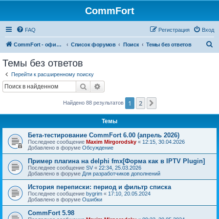
CommFort
FAQ
Регистрация
Вход
П
CommFort - официальный сайт
Список форумов
Поиск
Темы без ответов
о
Темы без ответов
и
Перейти к расширенному поиску
с
Поиск
Расширенный поиск
к
1
2
След.
Найдено 88 результатов
Темы
Бета-тестирование CommFort 6.00 (апрель 2026)
Последнее сообщение
Maxim Mirgorodsky
«
12:15, 30.04.2026
Добавлено в форуме
Обсуждение
Пример плагина на delphi fmx[Форма как в IPTV Plugin]
Последнее сообщение
SV
«
22:34, 25.03.2026
Добавлено в форуме
Для разработчиков дополнений
История переписки: период и фильтр списка
Последнее сообщение
bygrim
«
17:10, 20.05.2024
Добавлено в форуме
Ошибки
CommFort 5.98