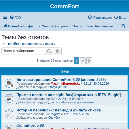
CommFort
FAQ
Регистрация
Вход
П
CommFort - официальный сайт
Список форумов
Поиск
Темы без ответов
о
Темы без ответов
и
Перейти к расширенному поиску
с
Поиск
Расширенный поиск
к
1
2
След.
Найдено 88 результатов
Темы
Бета-тестирование CommFort 6.00 (апрель 2026)
Последнее сообщение
Maxim Mirgorodsky
«
12:15, 30.04.2026
Добавлено в форуме
Обсуждение
Пример плагина на delphi fmx[Форма как в IPTV Plugin]
Последнее сообщение
SV
«
22:34, 25.03.2026
Добавлено в форуме
Для разработчиков дополнений
История переписки: период и фильтр списка
Последнее сообщение
bygrim
«
17:10, 20.05.2024
Добавлено в форуме
Ошибки
CommFort 5.98