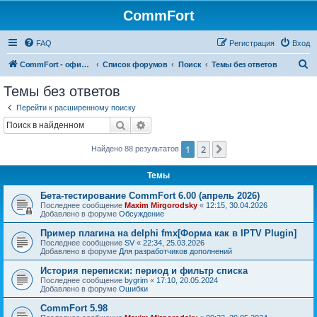
CommFort
FAQ
Регистрация
Вход
П
CommFort - официальный сайт
Список форумов
Поиск
Темы без ответов
о
Темы без ответов
и
Перейти к расширенному поиску
с
Поиск
Расширенный поиск
к
1
2
След.
Найдено 88 результатов
Темы
Бета-тестирование CommFort 6.00 (апрель 2026)
Последнее сообщение
Maxim Mirgorodsky
«
12:15, 30.04.2026
Добавлено в форуме
Обсуждение
Пример плагина на delphi fmx[Форма как в IPTV Plugin]
Последнее сообщение
SV
«
22:34, 25.03.2026
Добавлено в форуме
Для разработчиков дополнений
История переписки: период и фильтр списка
Последнее сообщение
bygrim
«
17:10, 20.05.2024
Добавлено в форуме
Ошибки
CommFort 5.98