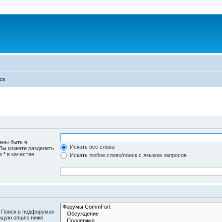
ск
жны быть в
Искать все слова
 Вы можете разделить
те
*
в качестве
Искать любое слово/поиск с языком запросов
. Поиск в подфорумах
ющую опцию ниже.