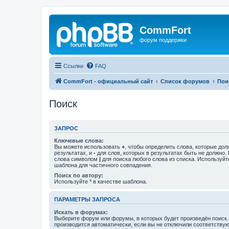
CommFort
форум поддержки
Ссылки
FAQ
CommFort - официальный сайт
Список форумов
Пои
Поиск
ЗАПРОС
Ключевые слова:
Вы можете использовать
+
, чтобы определить слова, которые дол
результатах, и
-
для слов, которых в результатах быть не должно.
слова символом
|
для поиска любого слова из списка. Используй
шаблона для частичного совпадения.
Поиск по автору:
Используйте * в качестве шаблона.
ПАРАМЕТРЫ ЗАПРОСА
Искать в форумах:
Выберите форум или форумы, в которых будет произведён поиск
производится автоматически, если вы не отключили соответству