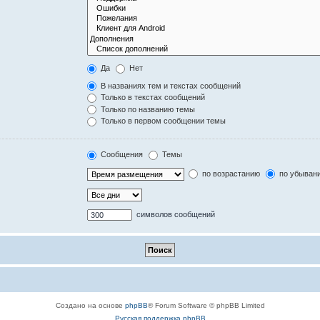
Да
Нет
В названиях тем и текстах сообщений
Только в текстах сообщений
Только по названию темы
Только в первом сообщении темы
Сообщения
Темы
по возрастанию
по убыван
символов сообщений
Создано на основе
phpBB
® Forum Software © phpBB Limited
Русская поддержка phpBB