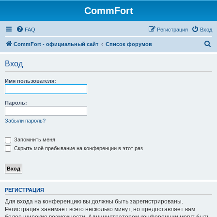
CommFort
FAQ
Регистрация
Вход
П
CommFort - официальный сайт
Список форумов
о
Вход
и
с
Имя пользователя:
к
Пароль:
Забыли пароль?
Запомнить меня
Скрыть моё пребывание на конференции в этот раз
РЕГИСТРАЦИЯ
Для входа на конференцию вы должны быть зарегистрированы.
Регистрация занимает всего несколько минут, но предоставляет вам
более широкие возможности. Администратором конференции могут быть