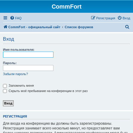
CommFort
FAQ
Регистрация
Вход
П
CommFort - официальный сайт
Список форумов
о
Вход
и
с
Имя пользователя:
к
Пароль:
Забыли пароль?
Запомнить меня
Скрыть моё пребывание на конференции в этот раз
РЕГИСТРАЦИЯ
Для входа на конференцию вы должны быть зарегистрированы.
Регистрация занимает всего несколько минут, но предоставляет вам
более широкие возможности. Администратором конференции могут быть