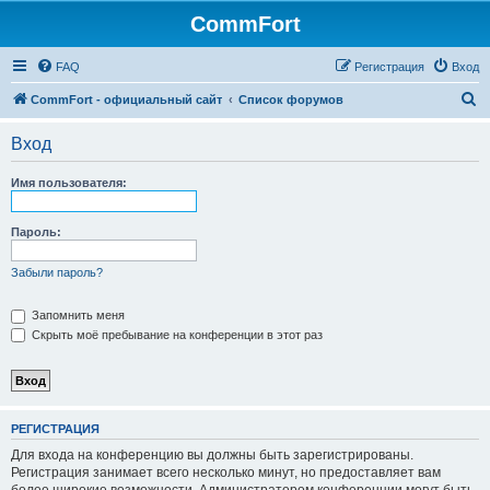
CommFort
FAQ
Регистрация
Вход
П
CommFort - официальный сайт
Список форумов
о
Вход
и
с
Имя пользователя:
к
Пароль:
Забыли пароль?
Запомнить меня
Скрыть моё пребывание на конференции в этот раз
РЕГИСТРАЦИЯ
Для входа на конференцию вы должны быть зарегистрированы.
Регистрация занимает всего несколько минут, но предоставляет вам
более широкие возможности. Администратором конференции могут быть