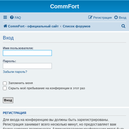
CommFort
FAQ
Регистрация
Вход
П
CommFort - официальный сайт
Список форумов
о
Вход
и
с
Имя пользователя:
к
Пароль:
Забыли пароль?
Запомнить меня
Скрыть моё пребывание на конференции в этот раз
РЕГИСТРАЦИЯ
Для входа на конференцию вы должны быть зарегистрированы.
Регистрация занимает всего несколько минут, но предоставляет вам
более широкие возможности. Администратором конференции могут быть