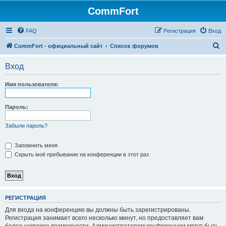
CommFort
FAQ
Регистрация
Вход
П
CommFort - официальный сайт
Список форумов
о
Вход
и
с
Имя пользователя:
к
Пароль:
Забыли пароль?
Запомнить меня
Скрыть моё пребывание на конференции в этот раз
РЕГИСТРАЦИЯ
Для входа на конференцию вы должны быть зарегистрированы.
Регистрация занимает всего несколько минут, но предоставляет вам
более широкие возможности. Администратором конференции могут быть